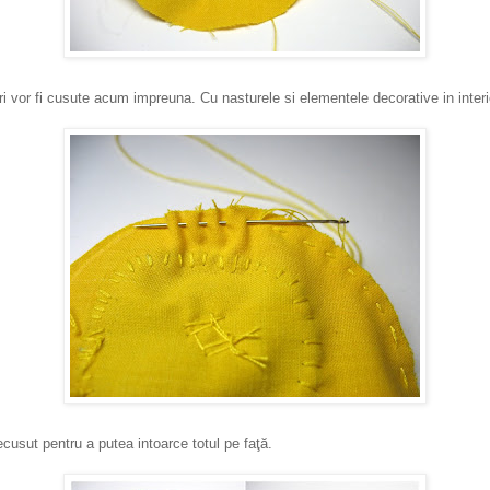
i vor fi cusute acum impreuna. Cu nasturele si elementele decorative in interi
ecusut pentru a putea intoarce totul pe faţă.