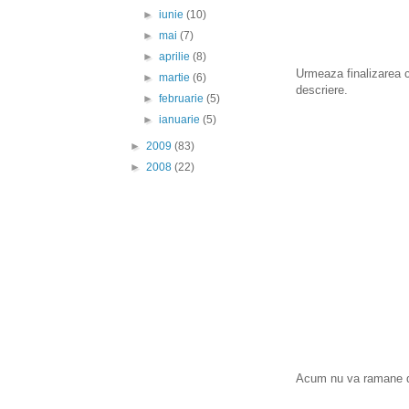
►
iunie
(10)
►
mai
(7)
►
aprilie
(8)
Urmeaza finalizarea c
►
martie
(6)
descriere.
►
februarie
(5)
►
ianuarie
(5)
►
2009
(83)
►
2008
(22)
Acum nu va ramane dec