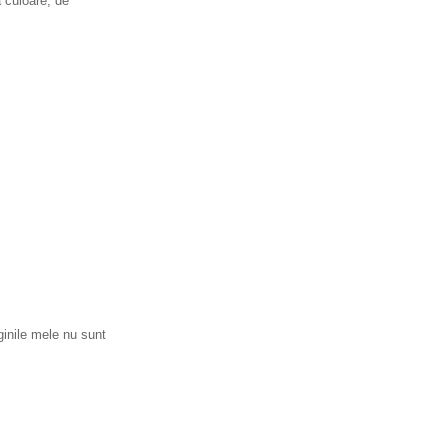
a culoare, de
ginile mele nu sunt