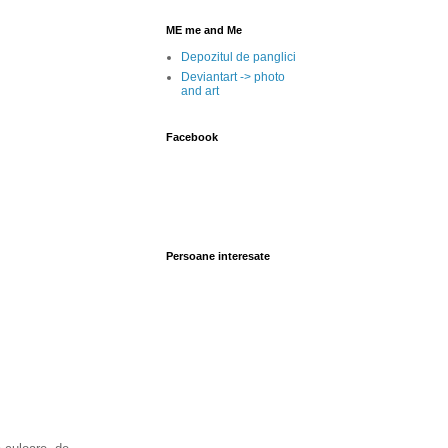
ME me and Me
Depozitul de panglici
Deviantart -> photo
and art
Facebook
Persoane interesate