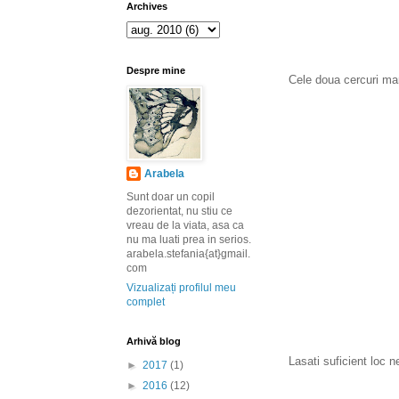
Archives
Despre mine
Cele doua cercuri mar
Arabela
Sunt doar un copil
dezorientat, nu stiu ce
vreau de la viata, asa ca
nu ma luati prea in serios.
arabela.stefania{at}gmail.
com
Vizualizați profilul meu
complet
Arhivă blog
Lasati suficient loc n
►
2017
(1)
►
2016
(12)