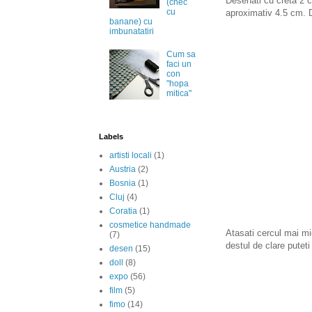
Desenati cu creta 2 c
(chec
cu
aproximativ 4.5 cm. D
banane) cu
imbunatatiri
Cum sa
faci un
con
"hopa
mitica"
Labels
artisti locali
(1)
Austria
(2)
Bosnia
(1)
Cluj
(4)
Coratia
(1)
cosmetice handmade
Atasati cercul mai mi
(7)
destul de clare putet
desen
(15)
doll
(8)
expo
(56)
film
(5)
fimo
(14)