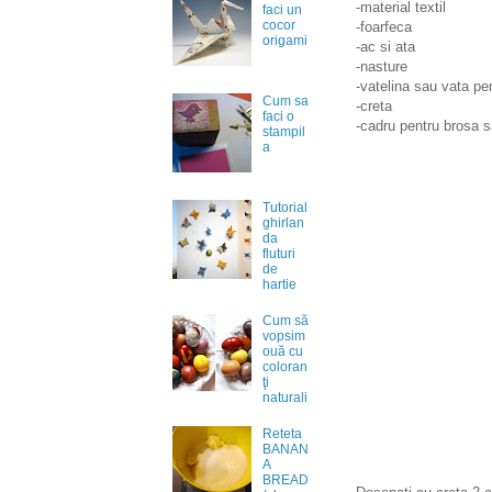
-material textil
faci un
cocor
-foarfeca
origami
-ac si ata
-nasture
-vatelina sau vata pe
Cum sa
-creta
faci o
-cadru pentru brosa s
stampil
a
Tutorial
ghirlan
da
fluturi
de
hartie
Cum să
vopsim
ouă cu
coloran
ţi
naturali
Reteta
BANAN
A
BREAD