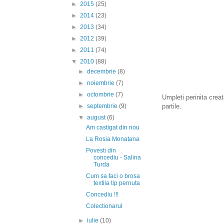
►
2015
(25)
►
2014
(23)
►
2013
(34)
►
2012
(39)
►
2011
(74)
▼
2010
(88)
►
decembrie
(8)
►
noiembrie
(7)
►
octombrie
(7)
Umpleti perinita crea
►
septembrie
(9)
partile.
▼
august
(6)
Am castigat din nou
La Rosia Monatana
Povesti din
concediu - Salina
Turda
Cum sa faci o brosa
textila tip pernuta
Concediu !!!
Colectionarul
►
iulie
(10)