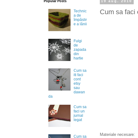
Popular Posts
19 aug. 2010
Cum sa faci o
Technic
a de
împâslir
e a lânii
Fulgi
de
zapada
din
hartie
Cum sa
iti faci
cont
etsy
sau
dawan
da
Cum sa
faci un
jurnal
legat
Materiale necesare:
Cum sa