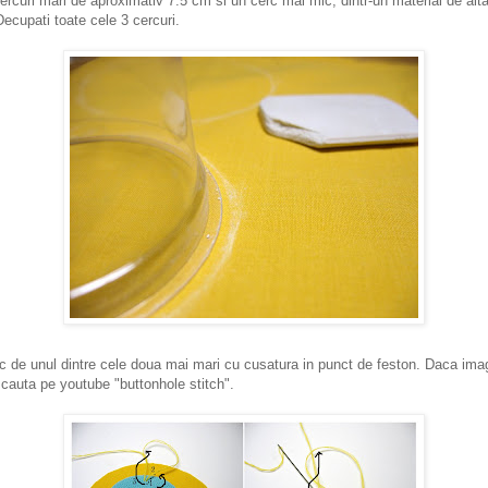
ercuri mari de aproximativ 7.5 cm si un cerc mai mic, dintr-un material de alt
ecupati toate cele 3 cercuri.
c de unul dintre cele doua mai mari cu cusatura in punct de feston. Daca ima
i cauta pe youtube "buttonhole stitch".